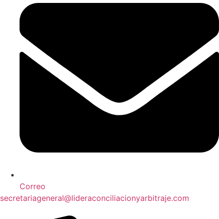
Correo
secretariageneral@lideraconciliacionyarbitraje.com