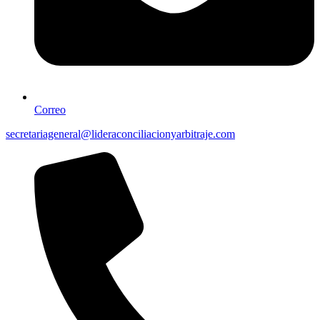
Correo
secretariageneral@lideraconciliacionyarbitraje.com